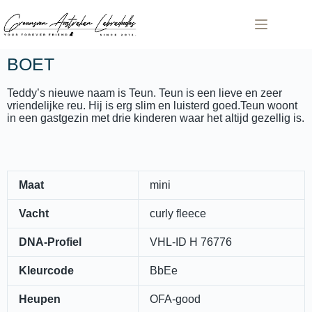
Home
BOET
Onze
honden
Teddy’s nieuwe naam is Teun. Teun is een lieve en zeer
nestjes
vriendelijke reu. Hij is erg slim en luisterd goed.Teun woont
in een gastgezin met drie kinderen waar het altijd gezellig is.
over
ons
Het
ras
geschiedenis
Maat
mini
Foto’s
Vacht
curly fleece
Contact
DNA-Profiel
VHL-ID H 76776
Kleurcode
BbEe
Heupen
OFA-good