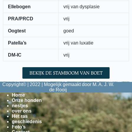
Ellebogen
vrij van dysplasie
PRA/PRCD
vrij
Oogtest
goed
Patella’s
vrij van luxatie
DM-IC
vrij
BEKIJK DE STAMBOOM VAN BOET
Copyright© | 2022 | Mogelijk gemaakt door M. A. J. W.
de Rooij
Home
Onze honden
nestjes
over ons
Het ras
geschiedenis
Foto’s