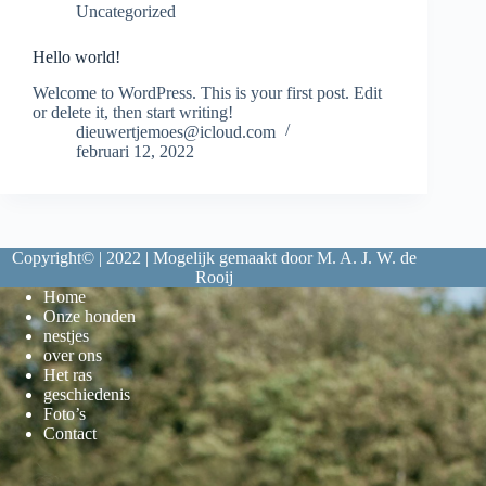
Uncategorized
Hello world!
Welcome to WordPress. This is your first post. Edit
or delete it, then start writing!
dieuwertjemoes@icloud.com
februari 12, 2022
Copyright© | 2022 | Mogelijk gemaakt door M. A. J. W. de
Rooij
Home
Onze honden
nestjes
over ons
Het ras
geschiedenis
Foto’s
Contact