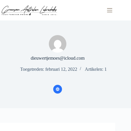
Home
Onze
honden
nestjes
over
ons
dieuwertjemoes@icloud.com
Het
ras
Toegetreden: februari 12, 2022
Artikelen: 1
geschiedenis
Foto’s
Contact