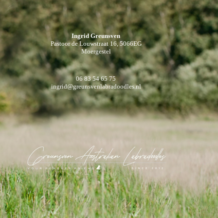
Ingrid Greunsven
Pastoor de Louwstraat 16, 5066EG
Moergestel
06 83 54 65 75
ingrid@greunsvenlabradoodles.nl